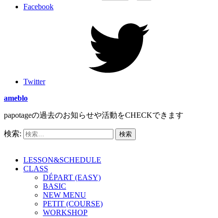
Facebook
Twitter
ameblo
papotageの過去のお知らせや活動をCHECKできます
検索:
LESSON&SCHEDULE
CLASS
DÉPART (EASY)
BASIC
NEW MENU
PETIT (COURSE)
WORKSHOP