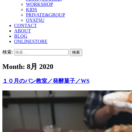
WORKSHOP
KIDS
PRIVATE&GROUP
OYATSU
CONTACT
ABOUT
BLOG
ONLINESTORE
検索:
Month:
8月 2020
１０月のパン教室／発酵菓子／WS