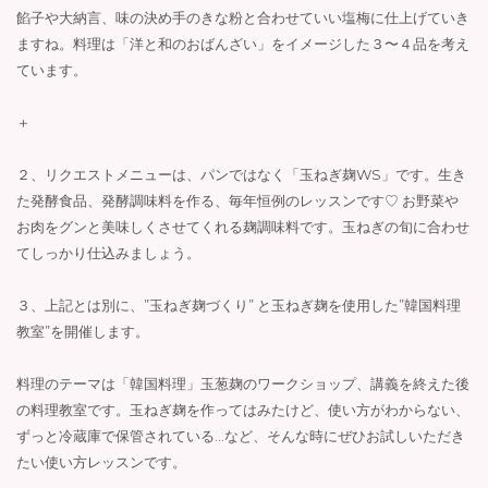
餡子や大納言、味の決め手のきな粉と合わせていい塩梅に仕上げていき
ますね。料理は「洋と和のおばんざい」をイメージした３〜４品を考え
ています。
＋
２、リクエストメニューは、パンではなく「玉ねぎ麹WS」です。生き
た発酵食品、発酵調味料を作る、毎年恒例のレッスンです♡ お野菜や
お肉をグンと美味しくさせてくれる麹調味料です。玉ねぎの旬に合わせ
てしっかり仕込みましょう。
３、上記とは別に、”玉ねぎ麹づくり” と玉ねぎ麹を使用した”韓国料理
教室”を開催します。
料理のテーマは「韓国料理」玉葱麹のワークショップ、講義を終えた後
の料理教室です。玉ねぎ麹を作ってはみたけど、使い方がわからない、
ずっと冷蔵庫で保管されている…など、そんな時にぜひお試しいただき
たい使い方レッスンです。