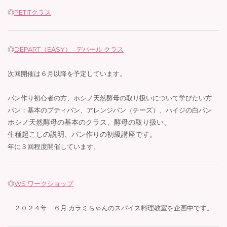
◎
PETITクラス
◎
DÉPART
（EASY） デパール クラス
次回開催は６月以降を予定しています。
パン作り初心者の方、ホシノ天然酵母の取り扱いについて学びたい方
パン：基本のプティパン、アレンジパン（チーズ）、ハイジの白パン
ホシノ天然酵母の基本のクラス、酵母の取り扱い、
生種起こしの説明、パン作りの初級講座です。
年に３回程度開催しています。
◎
WS ワークショップ
２０２４年 ６月 カラミちゃんのスパイス料理教室を企画中です。