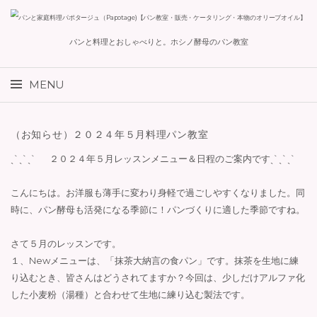
パンと料理とおしゃべりと。ホシノ酵母のパン教室
検
MENU
索:
コ
（お知らせ）２０２４年５月料理パン教室
ン
テ
ˏˋˏˋˏˋ
２０２４年５月レッスンメニュー＆日程のご案内ですˏˋˏˋˏˋ
ン
ツ
こんにちは。お洋服も薄手に変わり身軽で過ごしやすくなりました。同
へ
時に、パン酵母も活発になる季節に！パンづくりに適した季節ですね。
ス
キ
さて５月のレッスンです。
ッ
１、Newメニューは、「抹茶大納言の食パン」です。抹茶を生地に練
プ
り込むとき、皆さんはどうされてますか？今回は、少しだけアルファ化
した小麦粉（湯種）と合わせて生地に練り込む製法です。