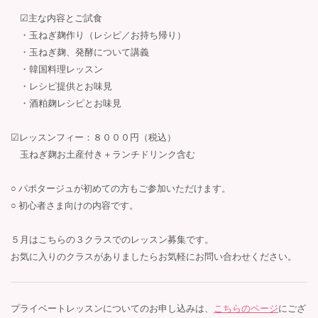
☑︎主な内容とご試食
・玉ねぎ麹作り（レシピ／お持ち帰り）
・玉ねぎ麹、発酵について講義
・韓国料理レッスン
・レシピ提供とお味見
・酒粕麹レシピとお味見
☑︎レッスンフィー：８０００円（税込）
玉ねぎ麹お土産付き＋ランチドリンク含む
○ パポタージュが初めての方もご参加いただけます。
○ 初心者さま向けの内容です。
５月はこちらの３クラスでのレッスン募集です。
お気に入りのクラスがありましたらお気軽にお問い合わせください。
プライベートレッスンについてのお申し込みは、
こちらのページ
にござ