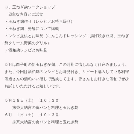
３、玉ねぎ麹ワークショップ
☑︎主な内容とご試食
・玉ねぎ麹作り（レシピ／お持ち帰り）
・玉ねぎ麹、発酵について講義
・レシピ提供とお味見（にんじんドレッシング、揚げ焼き豆腐、玉ねぎ
麹クリーム野菜のグリル）
・酒粕麹レシピとお味見
５月は白子町の新玉ねぎが旬、この時期に惜しみなく仕込みましょう。
また、今回は酒粕麹のレシピとお味見付き、リピート購入している利守
酒造さんの酒粕いい感じで熟成してます。皆さんもお好きな酒粕でぜひ
お試しいただけると嬉しいです。
５月１８日（土） １０：３０
抹茶大納言の食パンと料理と玉ねぎ麹
６月 １日（土） １０：３０
抹茶大納言の食パンと料理と玉ねぎ麹