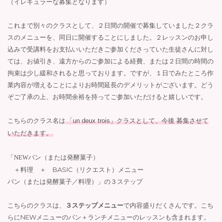
（イレギュラーな募集となります）
これまで別々のクラスとして、２日間の開催で募集していました２クラ
スのメニューを、同日に開催することにしました。２レッスンのお申し
込みで受講料をお支払いいただきご参加くださっていた生徒さんに対し
ては、お値引き、遠方からのご参加による経費、または２日間の時間の
拘束は少し緩和されると思っております。ですが、１日でみたところ作
業内容が増えることによりお時間延長のデメリットがございます。どう
ぞご了承の上、お時間余裕を持ってご参加いただけると嬉しいです。
こちらのクラス名は
「un deux trois」
クラス
として、今後
募集させて
いただきます。
「NEWパン（または発酵菓子）
＋料理 ＋ BASIC（リクエスト）メニュー
パン（または発酵
菓子／料理）
」の３ステップ
こちらのクラスは、
３ステップメニュー
で内容盛りだくさんです。こち
らにNEWメニューのパン＋ランチメニューのレッスンも含まれます。