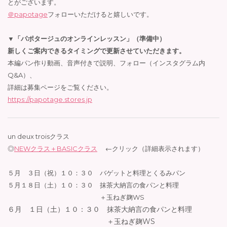
とがございます。
＠papotage
フォローいただけると嬉しいです。
▼「パポタージュのオンラインレッスン」（準備中）
新しくご案内できるタイミングで更新させていただきます。
本編パン作り動画、音声付きで説明、フォロー（インスタグラム内
Q&A）、
詳細は募集ページをご覧ください。
https://papotage.stores.jp
un deux troisクラス
◎
NEWクラス＋
BASICクラス
←クリック（詳細表示されます）
５月 ３日（祝）１０：３０ バゲットと料理とくるみパン
５月１８日（土）１０：３０ 抹茶大納言の食パンと料理
＋玉ねぎ麹WS
６月 １日（土）１０：３０ 抹茶大納言の食パンと料理
＋玉ねぎ麹WS