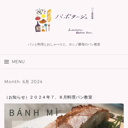
パンと料理とおしゃべりと。ホシノ酵母のパン教室
検
MENU
索:
コ
Month:
6月 2024
ン
テ
ン
（お知らせ）２０２４年７、８月料理パン教室
ツ
へ
ス
キ