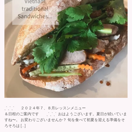
ッ
プ
ˏˋˏˋˏˋ ２０２４年７、８月レッスンメニュー
＆日程のご案内です ˏˋˏˋˏˋ おはようございます。夏日が続いていま
すね〜。 お変わりございませんか？ 旬を食べて初夏を迎える準備をそ
ろそろは […]