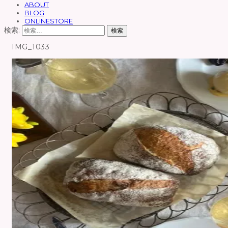
ABOUT
BLOG
ONLINESTORE
検索:
IMG_1033