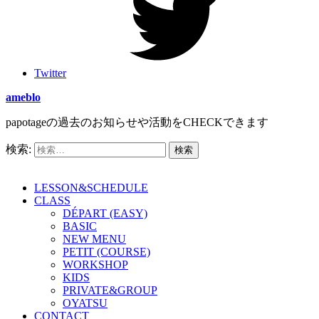
Twitter
ameblo
papotageの過去のお知らせや活動をCHECKできます
検索:
LESSON&SCHEDULE
CLASS
DÉPART (EASY)
BASIC
NEW MENU
PETIT (COURSE)
WORKSHOP
KIDS
PRIVATE&GROUP
OYATSU
CONTACT