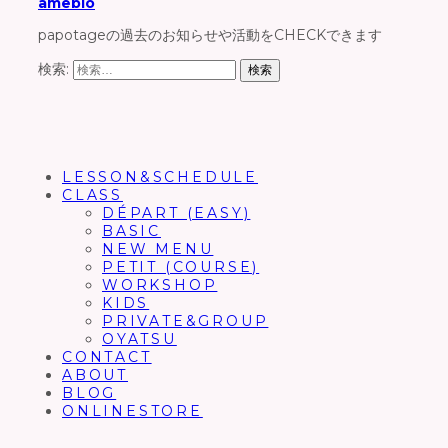
ameblo
papotageの過去のお知らせや活動をCHECKできます
検索:
LESSON&SCHEDULE
CLASS
DÉPART (EASY)
BASIC
NEW MENU
PETIT (COURSE)
WORKSHOP
KIDS
PRIVATE&GROUP
OYATSU
CONTACT
ABOUT
BLOG
ONLINESTORE