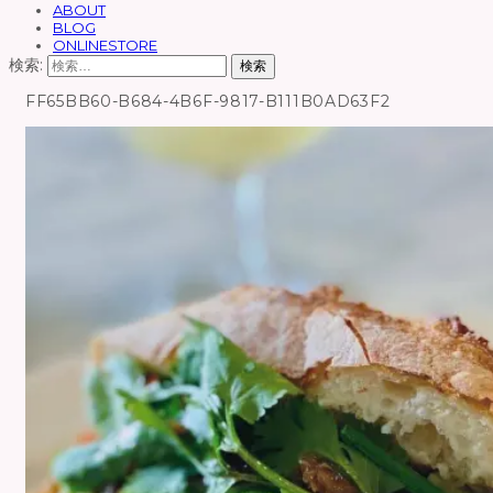
ABOUT
BLOG
ONLINESTORE
検索:
FF65BB60-B684-4B6F-9817-B111B0AD63F2