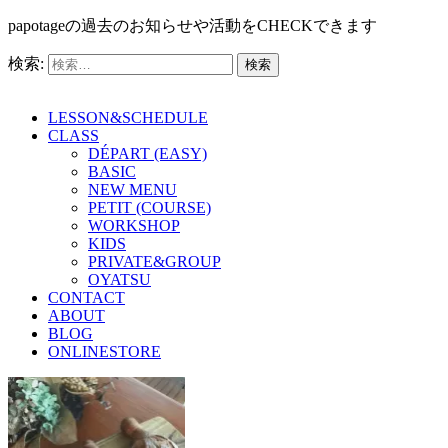
papotageの過去のお知らせや活動をCHECKできます
検索:
LESSON&SCHEDULE
CLASS
DÉPART (EASY)
BASIC
NEW MENU
PETIT (COURSE)
WORKSHOP
KIDS
PRIVATE&GROUP
OYATSU
CONTACT
ABOUT
BLOG
ONLINESTORE