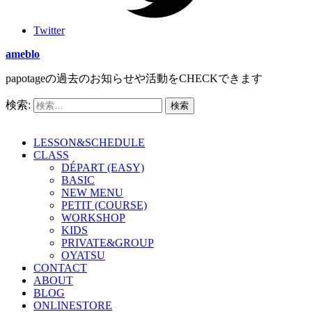
Twitter
ameblo
papotageの過去のお知らせや活動をCHECKできます
検索:
LESSON&SCHEDULE
CLASS
DÉPART (EASY)
BASIC
NEW MENU
PETIT (COURSE)
WORKSHOP
KIDS
PRIVATE&GROUP
OYATSU
CONTACT
ABOUT
BLOG
ONLINESTORE