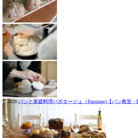
© 2026
パンと家庭料理パポタージュ（Papotage)【パン