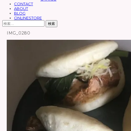
ッ
CONTACT
ABOUT
プ
BLOG
ONLINESTORE
検
索:
IMG_0280