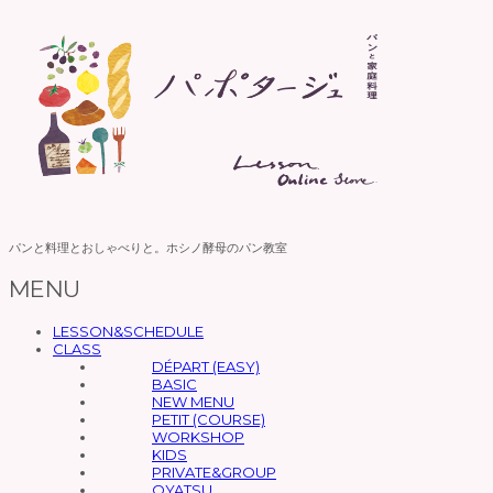
パンと料理とおしゃべりと。ホシノ酵母のパン教室
MENU
コ
LESSON&SCHEDULE
CLASS
ン
DÉPART (EASY)
テ
BASIC
ン
NEW MENU
ツ
PETIT (COURSE)
WORKSHOP
へ
KIDS
ス
PRIVATE&GROUP
キ
OYATSU