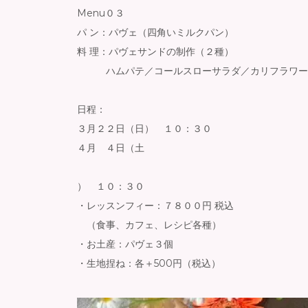
Menu０３
パ ン：パヴェ（四角いミルクパン）
料 理：パヴェサンドの制作（２種）
ハムパテ／コールスローサラダ／カリフラワー
日程：
３月２２日（日） １０：３０
４月 ４日（土
） １０：３０
・レッスンフィー：７８００円 税込
（食事、カフェ、レシピ各種）
・お土産：パヴェ３個
・生地捏ね：各＋500円（税込）