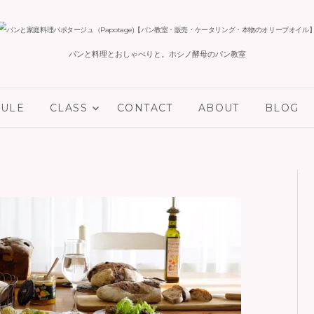
パンと料理とおしゃべりと。ホシノ酵母のパン教室
コ
DULE
CLASS
CONTACT
ABOUT
BLOG
ン
テ
ン
ツ
へ