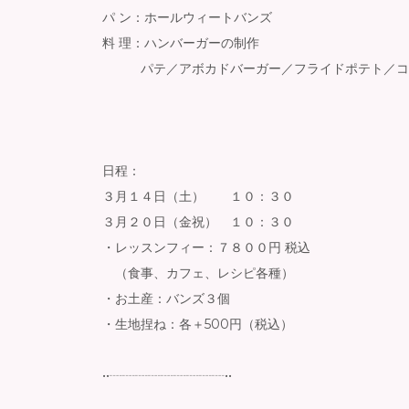
パ ン：ホールウィートバンズ
料 理：ハンバーガーの制作
パテ／アボカドバーガー／フライドポテト／コ
日程：
３月１４日（土） １０：３０
３月２０日（金祝） １０：３０
・レッスンフィー：７８００円 税込
（食事、カフェ、レシピ各種）
・お土産：バンズ３個
・生地捏ね：各＋500円（税込）
••┈┈┈┈┈┈┈┈┈••