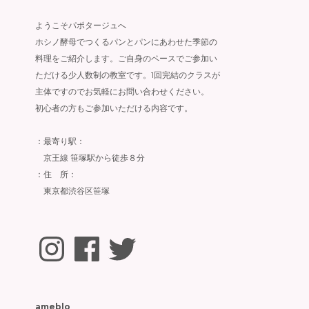
ようこそパポタージュへ
ホシノ酵母でつくるパンとパンにあわせた季節の
料理をご紹介します。ご自身のペースでご参加い
ただける少人数制の教室です。1回完結のクラスが
主体ですのでお気軽にお問い合わせください。
初心者の方もご参加いただける内容です。
：最寄り駅：
京王線 笹塚駅から徒歩８分
：住 所：
東京都渋谷区笹塚
Instagram
Facebook
Twitter
ameblo