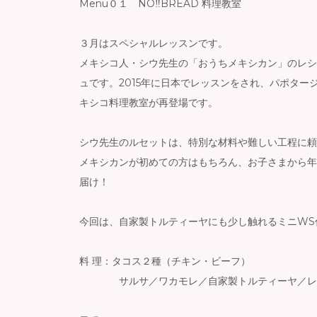
Menu０１ NO‼︎BREAD 料理教室
３月はスペシャルレッスンです。
メキシコ人・シウ先生の「おうちメキシカン」のレシ
ュです。2015年に日本でレッスンをされ、パポタ
キシコ料理教室が再登場です。
シウ先生のルセットは、特別な材料や難しい工程に頼
メキシカンが初めての方はもちろん、お子さまから年
届け！
今回は、自家製トルティーヤにも少し触れるミニWS
料 理：タコス２種（チキン・ビーフ）
サルサ／ワカモレ／自家製トルティーヤ／レ