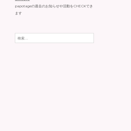
papotageの過去のお知らせや活動をCHECKでき
ます
検
索: